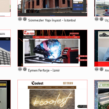
Sönmezler Yapı İnşaat - İstanbul
Uç
Eymen Ferforje - İzmir
Anı