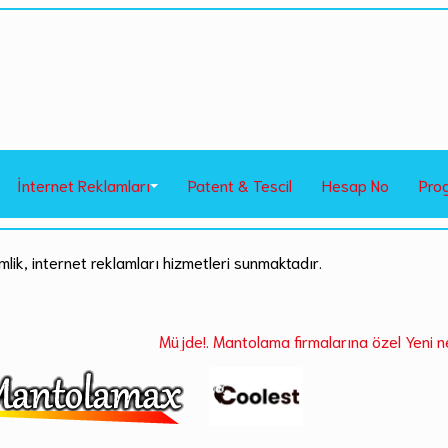
İnternet Reklamları
Patent & Tescil
Hesap No
Pro
mlik, internet reklamları hizmetleri sunmaktadır.
Müjde!. Mantolama firmalarına özel Yeni nesil progr