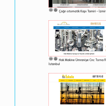
Çağrı otomatik Kapı Tamiri - İzmir
Hak Makine Ümraniye Cnc Torna F
İstanbul