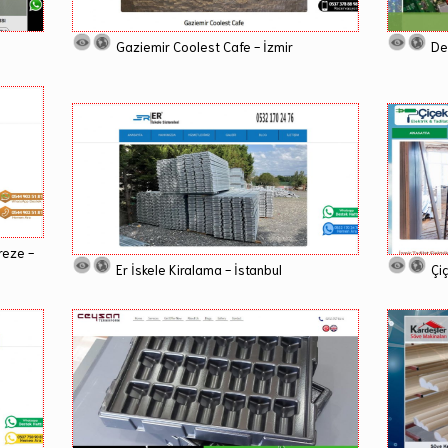
Gaziemir Coolest Cafe - İzmir
De
reze -
Er İskele Kiralama - İstanbul
Çiç