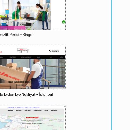
izlik Perisi - Bingöl
ta Evden Eve Nakliyat - İstanbul