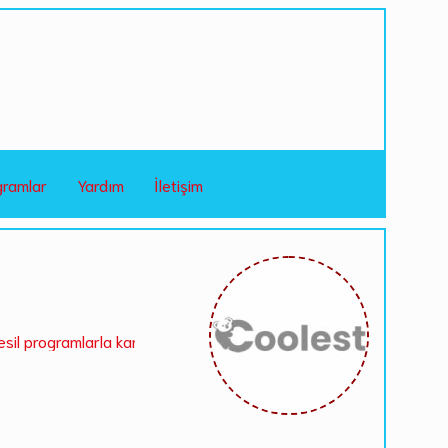
gramlar
Yardım
İletişim
amlarla karşınızdayız. Mantolamax.com a hemen ücretsiz üye olup t