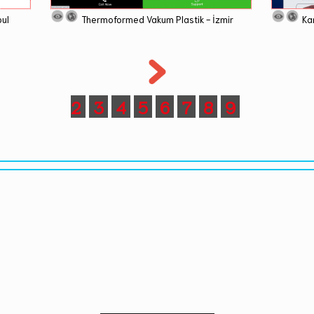
bul
Thermoformed Vakum Plastik - İzmir
Ka
2
3
4
5
6
7
8
9