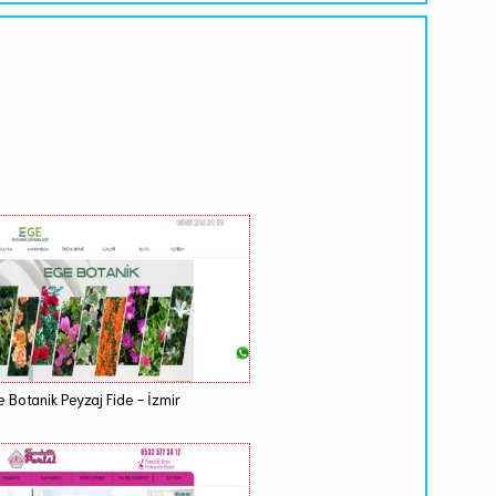
 Botanik Peyzaj Fide - İzmir