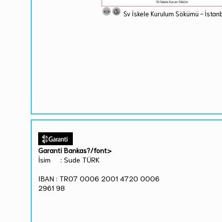
Sv İskele Kurulum Sökümü - İstan
Garanti Bankas?/font>
İsim : Sude TÜRK
IBAN : TR07 0006 2001 4720 0006
2961 98