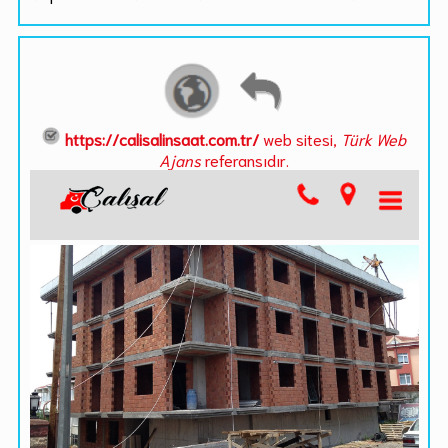
https://calisalinsaat.com.tr/
web sitesi,
Türk Web
Ajans
referansıdır.