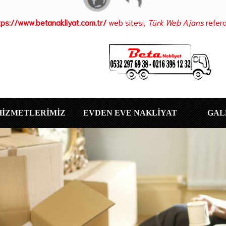
tps://www.betanakliyat.com.tr/
web sitesi,
Türk Web Ajans
refera