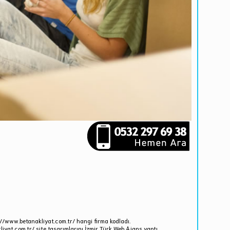
://www.betanakliyat.com.tr/ hangi firma kodladı.
iyat.com.tr/ site tasarımlarını İzmir Türk Web Ajans yaptı.