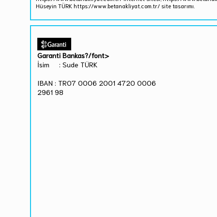
Hüseyin TÜRK https://www.betanakliyat.com.tr/ site tasarımı.
Garanti Bankas?/font>
İsim : Sude TÜRK
IBAN : TR07 0006 2001 4720 0006
2961 98