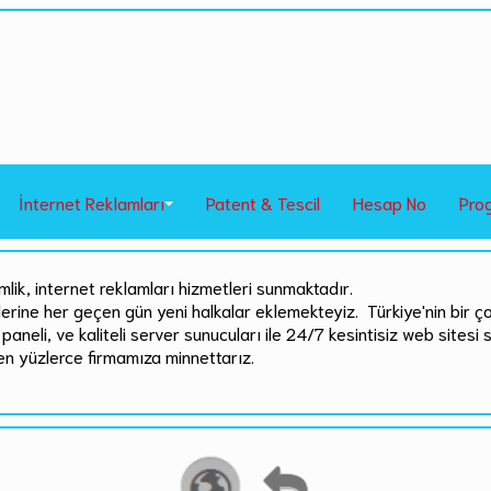
İnternet Reklamları
Patent & Tescil
Hesap No
Pro
mlik, internet reklamları hizmetleri sunmaktadır.
rlerine her geçen gün yeni halkalar eklemekteyiz. Türkiye'nin bir ç
paneli, ve kaliteli server sunucuları ile 24/7 kesintisiz web sitesi 
en yüzlerce firmamıza minnettarız.