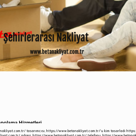
nakliyat.com.tr/ tasarımcısı, https://www.betanakliyat.com.tr/'u kim tasarladı https
iyat.com.tr/ adresi, https://www.betanakliyat.com.tr/ telefonu. https://www.betanakl