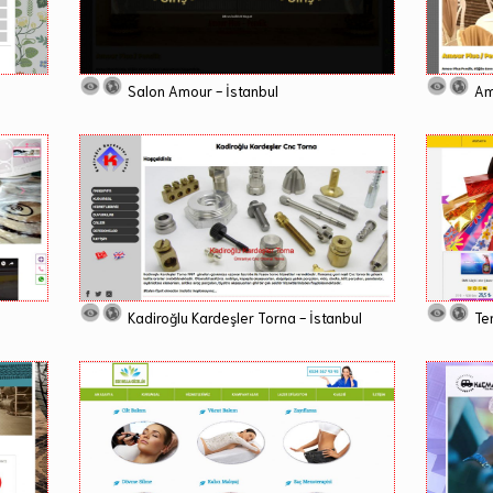
Salon Amour - İstanbul
Am
Kadiroğlu Kardeşler Torna - İstanbul
Te