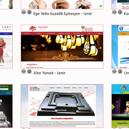
Ege Vella Güzellik Epilasyon - İzmir
Ka
Altın Yemek - İzmir
Um