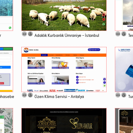
r
Adaklık Kurbanlık Ümraniye - İstanbul
Te
Muhasebe
Özen Klima Servisi - Antalya
Tu