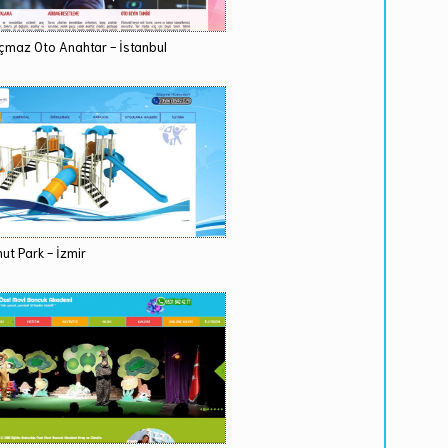
çmaz Oto Anahtar - İstanbul
ut Park - İzmir