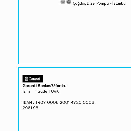
Çağdaş Dizel Pompa - İstanbul
Garanti Bankas?/font>
İsim : Sude TÜRK
IBAN : TR07 0006 2001 4720 0006
2961 98