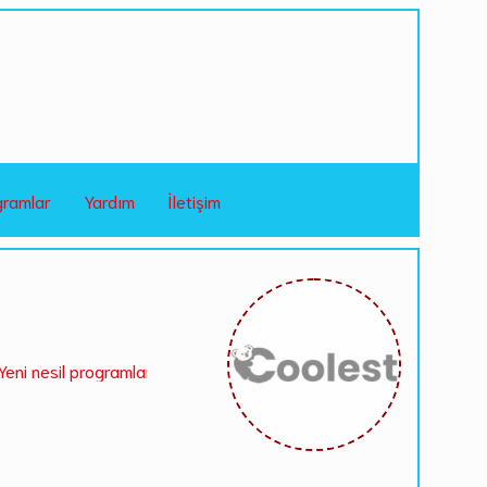
gramlar
Yardım
İletişim
 programlarla karşınızdayız. Mantolamax.com a hemen ücretsiz üye 