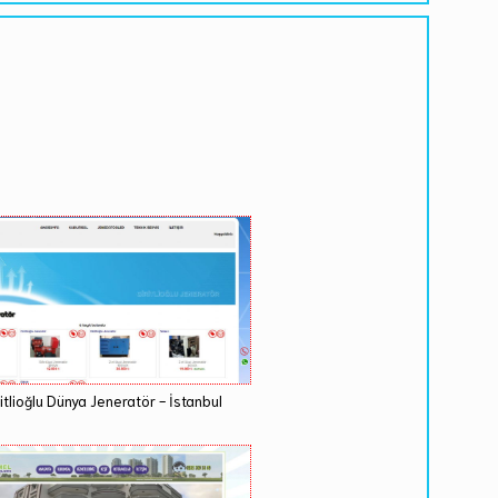
itlioğlu Dünya Jeneratör - İstanbul