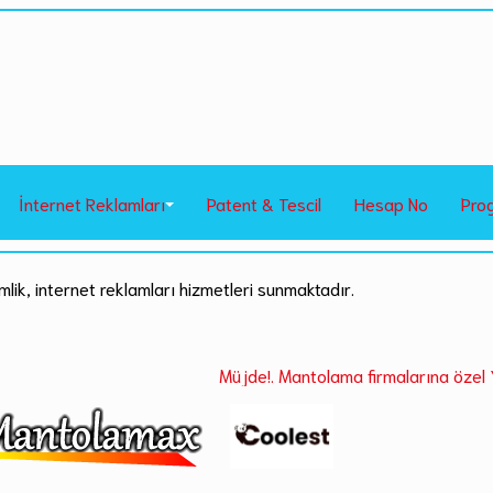
İnternet Reklamları
Patent & Tescil
Hesap No
Pro
mlik, internet reklamları hizmetleri sunmaktadır.
Müjde!. Mantolama firmalarına özel Yeni nesil