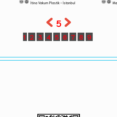
İtina Vakum Plastik - İstanbul
Ma
5
1
2
3
4
5
6
7
8
9