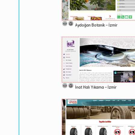
Aydoğan Botanik - İzmir
İnat Halı Yıkama - İzmir