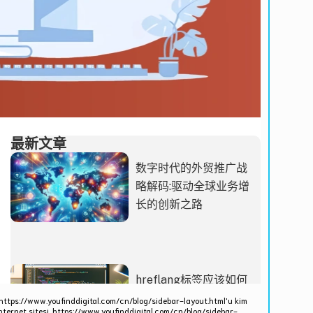
 https://www.youfinddigital.com/cn/blog/sidebar-layout.html'u kim
nternet sitesi, https://www.youfinddigital.com/cn/blog/sidebar-