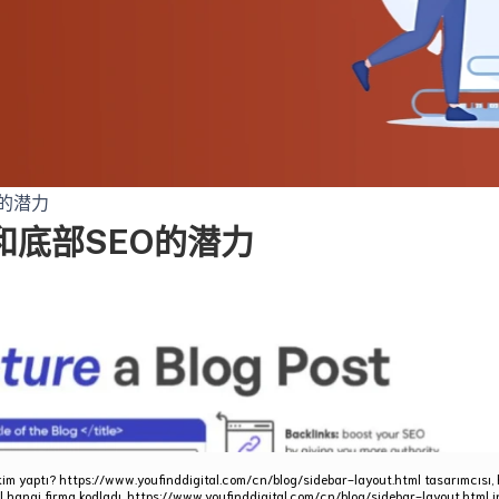
kim yaptı? https://www.youfinddigital.com/cn/blog/sidebar-layout.html tasarımcısı,
 hangi firma kodladı. https://www.youfinddigital.com/cn/blog/sidebar-layout.html i