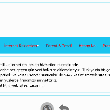
İnternet Reklamları
Patent & Tescil
Hesap No
Pro
mlik, internet reklamları hizmetleri sunmaktadır.
rlerine her geçen gün yeni halkalar eklemekteyiz. Türkiye'nin bir ç
paneli, ve kaliteli server sunucuları ile 24/7 kesintisiz web sitesi 
en yüzlerce firmamıza minnettarız.
t.html web sitesi tasarımı