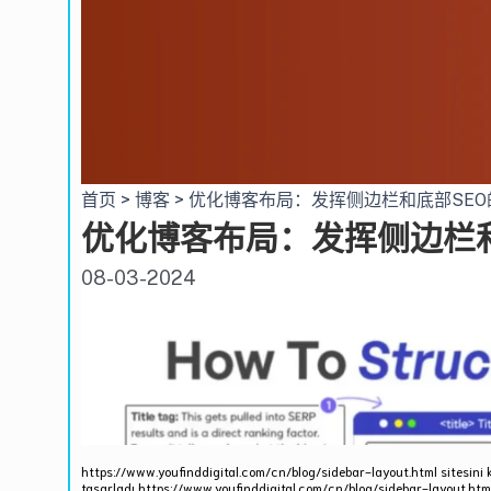
https://www.youfinddigital.com/cn/blog/sidebar-layout.html sitesini 
tasarladı https://www.youfinddigital.com/cn/blog/sidebar-layout.html