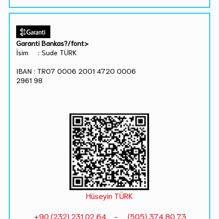
Garanti Bankas?/font>
İsim : Sude TÜRK
IBAN : TR07 0006 2001 4720 0006
2961 98
Hüseyin TÜRK
+90 (232) 231 02 64 - (505) 374 80 73