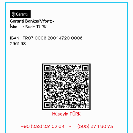
Garanti Bankas?/font>
İsim : Sude TÜRK
IBAN : TR07 0006 2001 4720 0006
2961 98
Hüseyin TÜRK
+90 (232) 231 02 64 - (505) 374 80 73