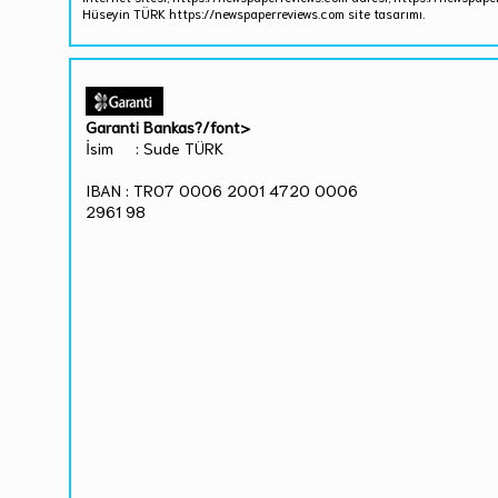
Hüseyin TÜRK https://newspaperreviews.com site tasarımı.
Garanti Bankas?/font>
İsim : Sude TÜRK
IBAN : TR07 0006 2001 4720 0006
2961 98