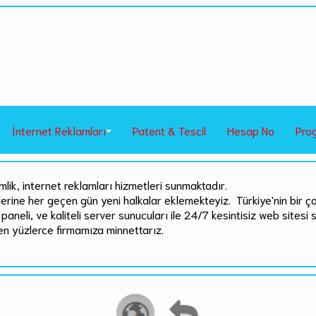
İnternet Reklamları
Patent & Tescil
Hesap No
Pro
mlik, internet reklamları hizmetleri sunmaktadır.
rlerine her geçen gün yeni halkalar eklemekteyiz. Türkiye'nin bir ç
paneli, ve kaliteli server sunucuları ile 24/7 kesintisiz web sitesi 
en yüzlerce firmamıza minnettarız.