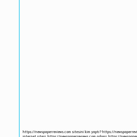
https://newspaperreviews.com sitesini kim yaptı? https://newspaperrev
internet sitesi, https://newspaperreviews.com adresi, https://newspape