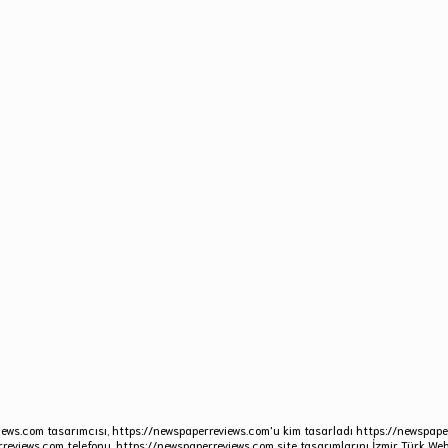
iews.com tasarımcısı, https://newspaperreviews.com'u kim tasarladı https://newspap
rreviews.com telefonu. https://newspaperreviews.com site tasarımlarını İzmir Türk Web