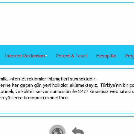
İnternet Reklamları
Patent & Tescil
Hesap No
Pro
mlik, internet reklamları hizmetleri sunmaktadır.
rlerine her geçen gün yeni halkalar eklemekteyiz. Türkiye'nin bir ç
paneli, ve kaliteli server sunucuları ile 24/7 kesintisiz web sitesi 
en yüzlerce firmamıza minnettarız.