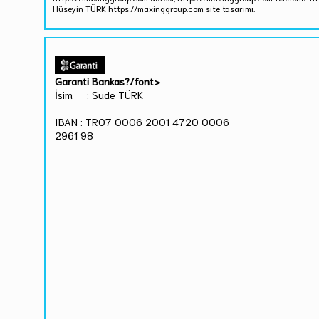
Hüseyin TÜRK https://maxinggroup.com site tasarımı.
Garanti Bankas?/font>
İsim : Sude TÜRK
IBAN : TR07 0006 2001 4720 0006
2961 98