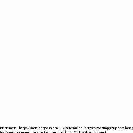
tasarımcısı, https://maxinggroup.com'u kim tasarladı https://maxinggroup.com hangi 
tps://maxinggroup.com site tasarımlarını İzmir Türk Web Ajans yaptı.