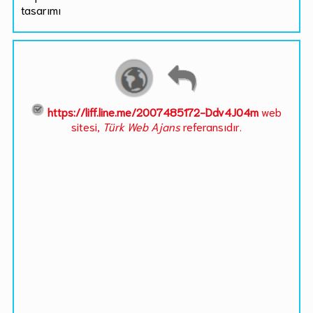
tasarımı
https://liff.line.me/2007485172-Ddv4J04m
web
sitesi,
Türk Web Ajans
referansıdır.