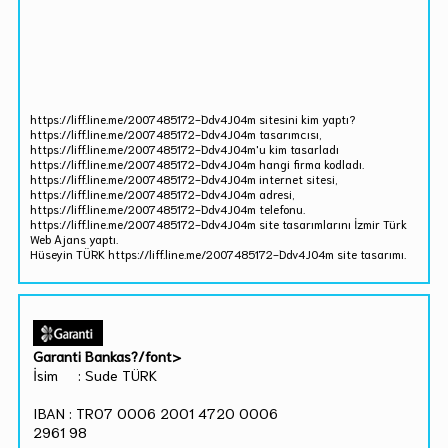
https://liff.line.me/2007485172-Ddv4J04m sitesini kim yaptı?
https://liff.line.me/2007485172-Ddv4J04m tasarımcısı,
https://liff.line.me/2007485172-Ddv4J04m'u kim tasarladı
https://liff.line.me/2007485172-Ddv4J04m hangi firma kodladı.
https://liff.line.me/2007485172-Ddv4J04m internet sitesi,
https://liff.line.me/2007485172-Ddv4J04m adresi,
https://liff.line.me/2007485172-Ddv4J04m telefonu.
https://liff.line.me/2007485172-Ddv4J04m site tasarımlarını İzmir Türk
Web Ajans yaptı.
Hüseyin TÜRK https://liff.line.me/2007485172-Ddv4J04m site tasarımı.
Garanti Bankas?/font>
İsim : Sude TÜRK
IBAN : TR07 0006 2001 4720 0006
2961 98