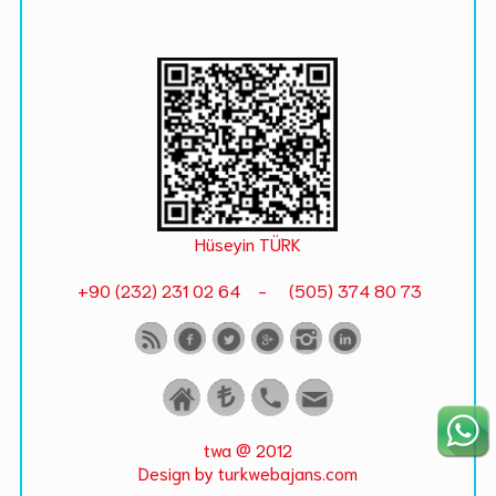
Hüseyin TÜRK
+90 (232) 231 02 64 - (505) 374 80 73
twa @ 2012
Design by turkwebajans.com