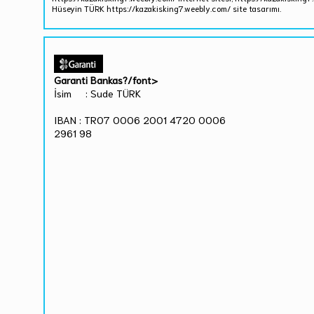
Hüseyin TÜRK https://kazakisking7.weebly.com/ site tasarımı.
Garanti Bankas?/font>
İsim : Sude TÜRK
IBAN : TR07 0006 2001 4720 0006
2961 98