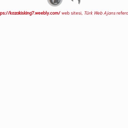
tps://kazakisking7.weebly.com/
web sitesi,
Türk Web Ajans
refera