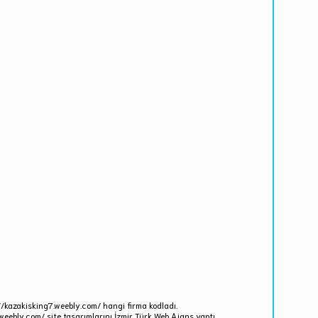
//kazakisking7.weebly.com/ hangi firma kodladı.
weebly.com/ site tasarımlarını İzmir Türk Web Ajans yaptı.