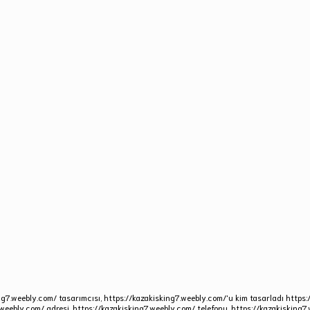
ng7.weebly.com/ tasarımcısı, https://kazakisking7.weebly.com/'u kim tasarladı https:
.weebly.com/ adresi, https://kazakisking7.weebly.com/ telefonu. https://kazakisking7.