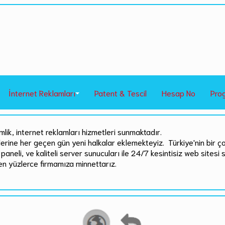
İnternet Reklamları
Patent & Tescil
Hesap No
Pro
mlik, internet reklamları hizmetleri sunmaktadır.
rlerine her geçen gün yeni halkalar eklemekteyiz. Türkiye'nin bir ç
paneli, ve kaliteli server sunucuları ile 24/7 kesintisiz web sitesi 
en yüzlerce firmamıza minnettarız.