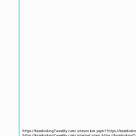
https://kazakisking7.weebly.com/ sitesini kim yaptı? https://kazakiski
https://kazakisking7.weebly.com/ internet sitesi, https://kazakisking7