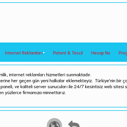
İnternet Reklamları
Patent & Tescil
Hesap No
Pro
mlik, internet reklamları hizmetleri sunmaktadır.
rlerine her geçen gün yeni halkalar eklemekteyiz. Türkiye'nin bir ç
paneli, ve kaliteli server sunucuları ile 24/7 kesintisiz web sitesi 
en yüzlerce firmamıza minnettarız.