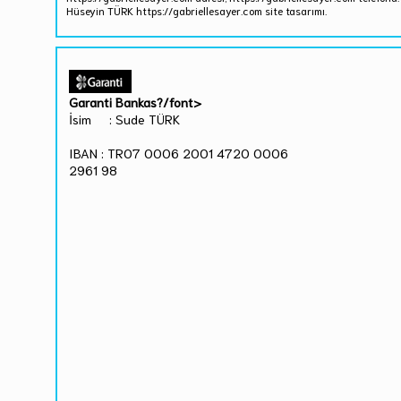
Hüseyin TÜRK https://gabriellesayer.com site tasarımı.
Garanti Bankas?/font>
İsim : Sude TÜRK
IBAN : TR07 0006 2001 4720 0006
2961 98