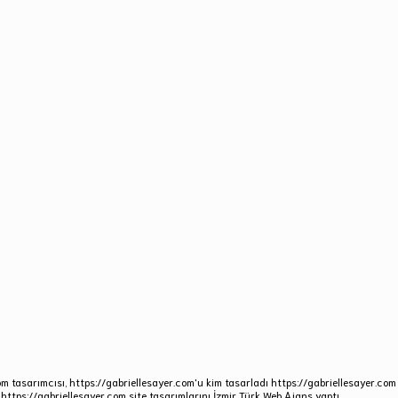
om tasarımcısı, https://gabriellesayer.com'u kim tasarladı https://gabriellesayer.com 
 https://gabriellesayer.com site tasarımlarını İzmir Türk Web Ajans yaptı.