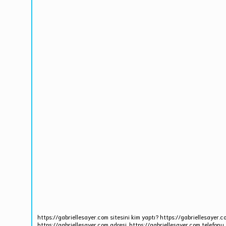
https://gabriellesayer.com sitesini kim yaptı? https://gabriellesayer.c
https://gabriellesayer.com adresi, https://gabriellesayer.com telefonu.