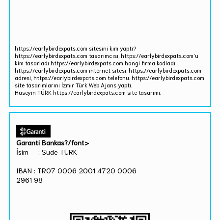
https://earlybirdexpats.com sitesini kim yaptı?
https://earlybirdexpats.com tasarımcısı, https://earlybirdexpats.com'u
kim tasarladı https://earlybirdexpats.com hangi firma kodladı.
https://earlybirdexpats.com internet sitesi, https://earlybirdexpats.com
adresi, https://earlybirdexpats.com telefonu. https://earlybirdexpats.com
site tasarımlarını İzmir Türk Web Ajans yaptı.
Hüseyin TÜRK https://earlybirdexpats.com site tasarımı.
Garanti Bankas?/font>
İsim : Sude TÜRK
IBAN : TR07 0006 2001 4720 0006
2961 98