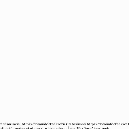
m tasarımcısı, https://domainbooked.com'u kim tasarladı https://domainbooked.com ha
https://domainbooked.com site tasarımlarını İzmir Türk Web Ajans yaptı.