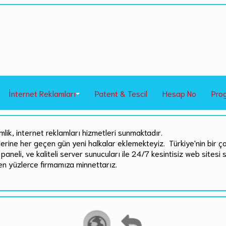
İnternet Reklamları
Patent & Tescil
Hesap No
Pro
mlik, internet reklamları hizmetleri sunmaktadır.
rlerine her geçen gün yeni halkalar eklemekteyiz. Türkiye'nin bir ç
paneli, ve kaliteli server sunucuları ile 24/7 kesintisiz web sitesi 
en yüzlerce firmamıza minnettarız.