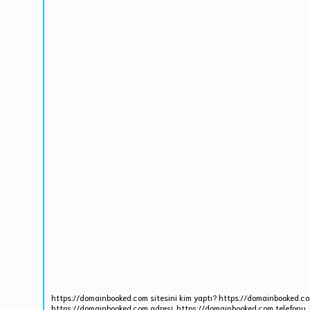
https://domainbooked.com sitesini kim yaptı? https://domainbooked.co
https://domainbooked.com adresi, https://domainbooked.com telefonu. 