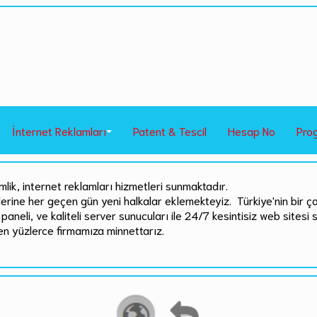
İnternet Reklamları
Patent & Tescil
Hesap No
Pro
mlik, internet reklamları hizmetleri sunmaktadır.
rlerine her geçen gün yeni halkalar eklemekteyiz. Türkiye'nin bir ç
paneli, ve kaliteli server sunucuları ile 24/7 kesintisiz web sitesi 
en yüzlerce firmamıza minnettarız.