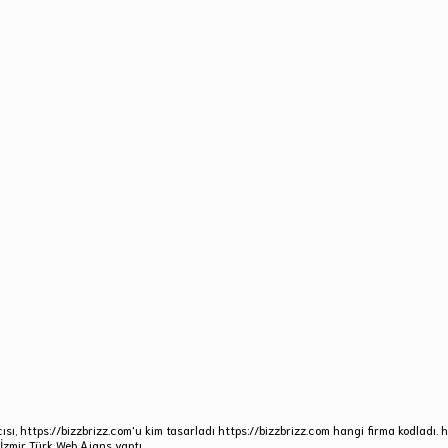
ısı, https://bizzbrizz.com'u kim tasarladı https://bizzbrizz.com hangi firma kodladı. h
 İzmir Türk Web Ajans yaptı.