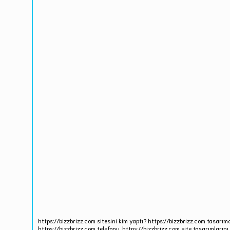
https://bizzbrizz.com sitesini kim yaptı? https://bizzbrizz.com tasarımc
https://bizzbrizz.com telefonu. https://bizzbrizz.com site tasarımlarını