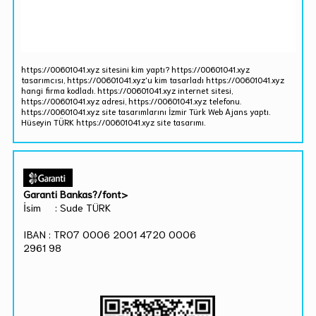
https://00601041.xyz sitesini kim yaptı? https://00601041.xyz
tasarımcısı, https://00601041.xyz'u kim tasarladı https://00601041.xyz
hangi firma kodladı. https://00601041.xyz internet sitesi,
https://00601041.xyz adresi, https://00601041.xyz telefonu.
https://00601041.xyz site tasarımlarını İzmir Türk Web Ajans yaptı.
Hüseyin TÜRK https://00601041.xyz site tasarımı.
Garanti Bankas?/font>
İsim : Sude TÜRK
IBAN : TR07 0006 2001 4720 0006
2961 98