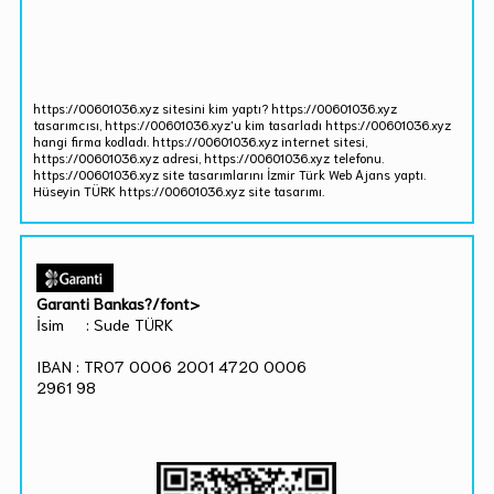
https://00601036.xyz sitesini kim yaptı? https://00601036.xyz
tasarımcısı, https://00601036.xyz'u kim tasarladı https://00601036.xyz
hangi firma kodladı. https://00601036.xyz internet sitesi,
https://00601036.xyz adresi, https://00601036.xyz telefonu.
https://00601036.xyz site tasarımlarını İzmir Türk Web Ajans yaptı.
Hüseyin TÜRK https://00601036.xyz site tasarımı.
Garanti Bankas?/font>
İsim : Sude TÜRK
IBAN : TR07 0006 2001 4720 0006
2961 98