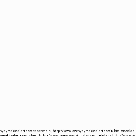
nyaymakinalari.com tasarımcısı, http://www.ozenyaymakinalari.com'u kim tasarladı
ymakinalari.com adresi, http://www.ozenyaymakinalari.com telefonu. http://www.oze