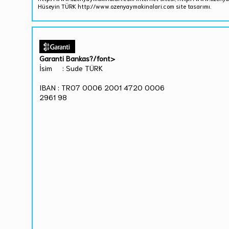
Hüseyin TÜRK http://www.ozenyaymakinalari.com site tasarımı.
Garanti Bankas?/font>
İsim : Sude TÜRK
IBAN : TR07 0006 2001 4720 0006
2961 98