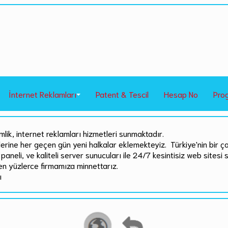
İnternet Reklamları
Patent & Tescil
Hesap No
Pro
mlik, internet reklamları hizmetleri sunmaktadır.
rlerine her geçen gün yeni halkalar eklemekteyiz. Türkiye'nin bir ç
paneli, ve kaliteli server sunucuları ile 24/7 kesintisiz web sitesi 
en yüzlerce firmamıza minnettarız.
ı