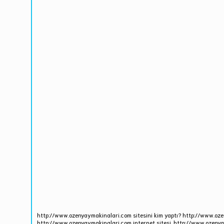
http://www.ozenyaymakinalari.com sitesini kim yaptı? http://www.oze
http://www.ozenyaymakinalari.com internet sitesi, http://www.ozenya