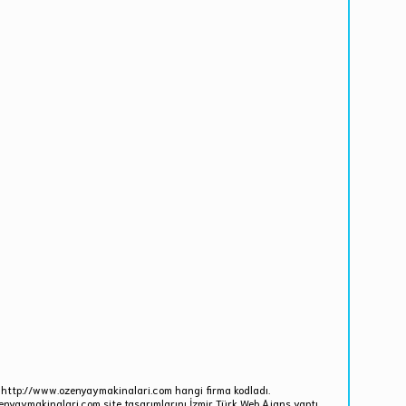
 http://www.ozenyaymakinalari.com hangi firma kodladı.
nyaymakinalari.com site tasarımlarını İzmir Türk Web Ajans yaptı.