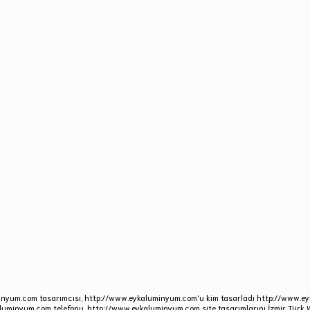
inyum.com tasarımcısı, http://www.eykaluminyum.com'u kim tasarladı http://www.e
luminyum.com telefonu. http://www.eykaluminyum.com site tasarımlarını İzmir Türk 