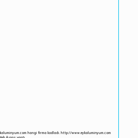
ykaluminyum.com hangi firma kodladı. http://www.eykaluminyum.com
Web Ajans yaptı.