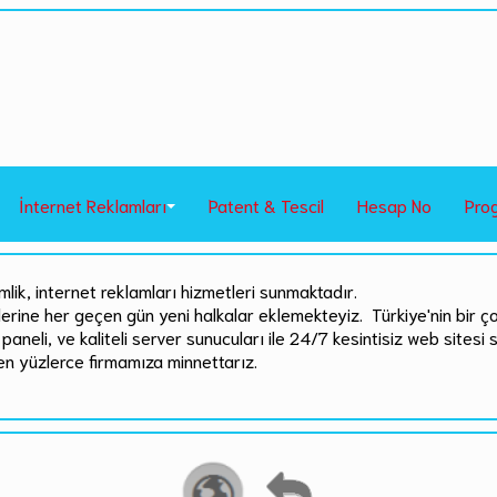
İnternet Reklamları
Patent & Tescil
Hesap No
Pro
mlik, internet reklamları hizmetleri sunmaktadır.
rlerine her geçen gün yeni halkalar eklemekteyiz. Türkiye'nin bir ç
paneli, ve kaliteli server sunucuları ile 24/7 kesintisiz web sitesi 
en yüzlerce firmamıza minnettarız.