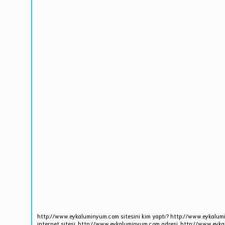
http://www.eykaluminyum.com sitesini kim yaptı? http://www.eykalum
internet sitesi, http://www.eykaluminyum.com adresi, http://www.eyka