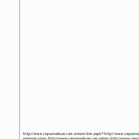
http://www.ceysanvakum.com sitesini kim yaptı? http://www.ceysanv
internet sitesi, http://www.ceysanvakum.com adresi, http://www.ceys