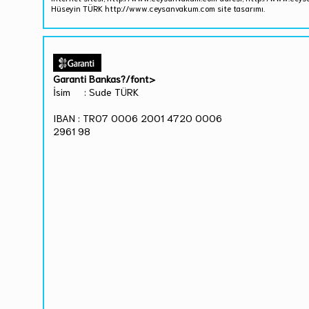
Hüseyin TÜRK http://www.ceysanvakum.com site tasarımı.
Garanti Bankas?/font>
İsim : Sude TÜRK
IBAN : TR07 0006 2001 4720 0006
2961 98