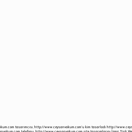
akum.com tasarımcısı, http://www.ceysanvakum.com'u kim tasarladı http://www.ce
anvakum.com telefonu. http://www.ceysanvakum.com site tasarımlarını İzmir Türk We