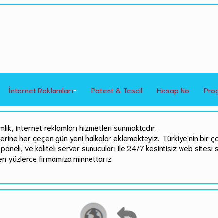
İnternet Reklamları
Patent & Tescil
Hesap No
Pro
mlik, internet reklamları hizmetleri sunmaktadır.
rlerine her geçen gün yeni halkalar eklemekteyiz. Türkiye'nin bir ç
paneli, ve kaliteli server sunucuları ile 24/7 kesintisiz web sitesi 
en yüzlerce firmamıza minnettarız.