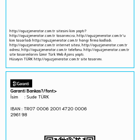
http://oguzjenerator.com.tr sitesini kim yaptı?
http://oguzjenerator.com.tr tasarımcısı, http://oguzjenerator.com.tr'u
kim tasarladı http://oguzjenerator.com.tr hangi firma kodladı.
http://oguzjenerator.com.tr internet sitesi, http://oguzjenerator.com.tr
adresi, http://oguzjenerator.com.tr telefonu. http://oguzjenerator.com.tr
site tasarımlarını İzmir Türk Web Ajans yaptı.
Hüseyin TÜRK http://oguzjenerator.com.tr site tasarımı.
Garanti Bankas?/font>
İsim : Sude TÜRK
IBAN : TR07 0006 2001 4720 0006
2961 98