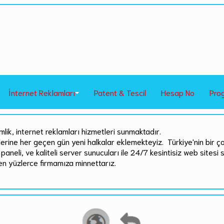
İnternet Reklamları
Patent & Tescil
Hesap No
Pro
mlik, internet reklamları hizmetleri sunmaktadır.
rlerine her geçen gün yeni halkalar eklemekteyiz. Türkiye'nin bir ç
paneli, ve kaliteli server sunucuları ile 24/7 kesintisiz web sitesi 
en yüzlerce firmamıza minnettarız.