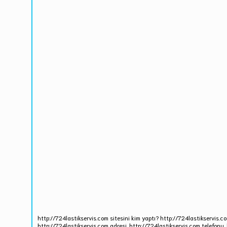
http://724lastikservis.com sitesini kim yaptı? http://724lastikservis.c
http://724lastikservis.com adresi, http://724lastikservis.com telefonu.