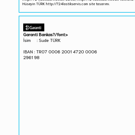
Hüseyin TÜRK http://724lastikservis.com site tasarımı.
Garanti Bankas?/font>
İsim : Sude TÜRK
IBAN : TR07 0006 2001 4720 0006
2961 98