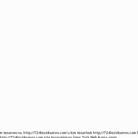
om tasarımcısı, http://724lastikservis.com'u kim tasarladı http://724lastikservis.com h
 http://724lastikservis.com site tasarımlarını İzmir Türk Web Ajans yaptı.